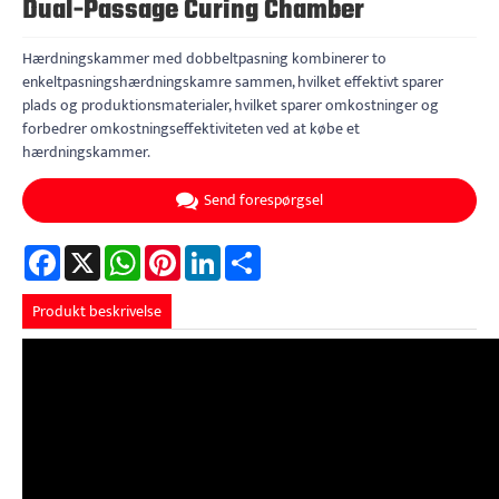
Dual-Passage Curing Chamber
Hærdningskammer med dobbeltpasning kombinerer to
enkeltpasningshærdningskamre sammen, hvilket effektivt sparer
plads og produktionsmaterialer, hvilket sparer omkostninger og
forbedrer omkostningseffektiviteten ved at købe et
hærdningskammer.
Send forespørgsel
Facebook
X
WhatsApp
Pinterest
LinkedIn
Share
Produkt beskrivelse