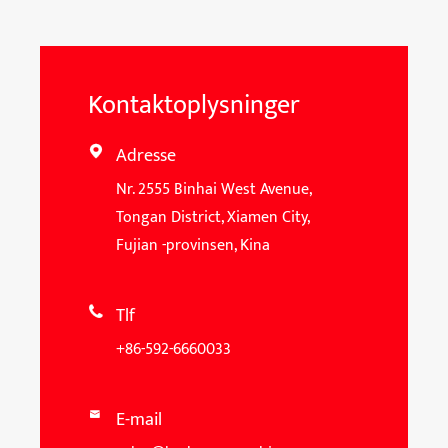
Kontaktoplysninger
Adresse

Nr. 2555 Binhai West Avenue,
Tongan District, Xiamen City,
Fujian -provinsen, Kina
Tlf

+86-592-6660033
E-mail
