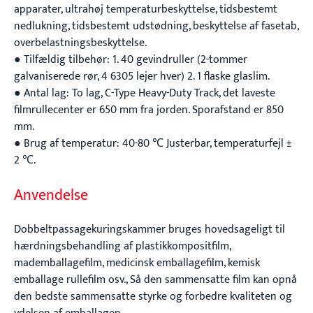
apparater, ultrahøj temperaturbeskyttelse, tidsbestemt
nedlukning, tidsbestemt udstødning, beskyttelse af fasetab,
overbelastningsbeskyttelse.
● Tilfældig tilbehør: 1. 40 gevindruller (2-tommer
galvaniserede rør, 4 6305 lejer hver) 2. 1 flaske glaslim.
● Antal lag: To lag, C-Type Heavy-Duty Track, det laveste
filmrullecenter er 650 mm fra jorden. Sporafstand er 850
mm.
● Brug af temperatur: 40-80 ℃ Justerbar, temperaturfejl ±
2 ℃.
Anvendelse
Dobbeltpassagekuringskammer bruges hovedsageligt til
hærdningsbehandling af plastikkompositfilm,
mademballagefilm, medicinsk emballagefilm, kemisk
emballage rullefilm osv., Så den sammensatte film kan opnå
den bedste sammensatte styrke og forbedre kvaliteten og