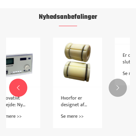
Nyhedsanbefalinger


Hvorfor er
Er din
designet af
sluteffektivitet
nylon
ikke at holde
Se mere >>
Se mere >>
oppustelig
trit med
r
ærme mere
produktionstempoet?
praktisk til