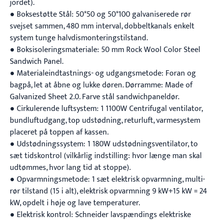
jordet).
● Boksestøtte Stål: 50*50 og 50*100 galvaniserede rør
svejset sammen, 480 mm interval, dobbeltkanals enkelt
system tunge halvdismonteringstilstand.
● Boksisoleringsmateriale: 50 mm Rock Wool Color Steel
Sandwich Panel.
● Materialeindtastnings- og udgangsmetode: Foran og
bagpå, let at åbne og lukke døren. Dørramme: Made of
Galvanized Sheet 2.0. Farve stål sandwichpaneldør.
● Cirkulerende luftsystem: 1 1100W Centrifugal ventilator,
bundluftudgang, top udstødning, returluft, varmesystem
placeret på toppen af kassen.
● Udstødningssystem: 1 180W udstødningsventilator, to
sæt tidskontrol (vilkårlig indstilling: hvor længe man skal
udtømmes, hvor lang tid at stoppe).
● Opvarmningsmetode: 1 sæt elektrisk opvarmning, multi-
rør tilstand (15 i alt), elektrisk opvarmning 9 kW+15 kW = 24
kW, opdelt i høje og lave temperaturer.
● Elektrisk kontrol: Schneider lavspændings elektriske