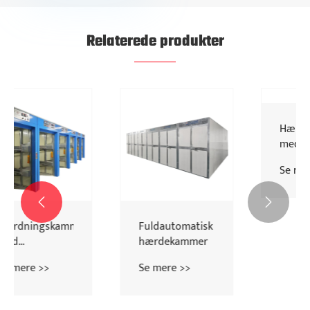
Relaterede produkter


Fuldautomatisk
Hærdningskammer
hærdekammer
med køling
Se mere >>
Se mere >>