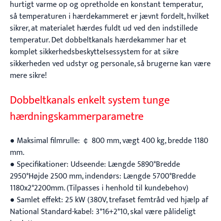
hurtigt varme op og opretholde en konstant temperatur,
så temperaturen i hærdekammeret er jævnt fordelt, hvilket
sikrer, at materialet hærdes fuldt ud ved den indstillede
temperatur. Det dobbeltkanals hærdekammer har et
komplet sikkerhedsbeskyttelsessystem for at sikre
sikkerheden ved udstyr og personale, så brugerne kan være
mere sikre!
Dobbeltkanals enkelt system tunge
hærdningskammerparametre
● Maksimal filmrulle: ￠ 800 mm, vægt 400 kg, bredde 1180
mm.
● Specifikationer: Udseende: Længde 5890*Bredde
2950*Højde 2500 mm, indendørs: Længde 5700*Bredde
1180x2*2200mm. (Tilpasses i henhold til kundebehov)
● Samlet effekt: 25 kW (380V, trefaset femtråd ved hjælp af
National Standard-kabel: 3*16+2*10, skal være pålideligt