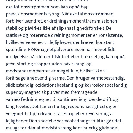
excitationsstrømmen, som kan opnå høj-
præcisionsmomentstyring. Når excitationsstrømmen
forbliver uændret, er drejningsmomenttransmissionen
stabil og påvirkes ikke af slip (hastighedsforskel). De
statiske og roterende drejningsmomenter er konsistente,
hvilket er velegnet til lejligheder, der kræver konstant
spænding. FZ-K-magnetpulverbremsen har meget lidt
indflydelse, når den er tilsluttet eller bremset, og kan opnå
jævn start og stopper uden påvirkning, og
modstandsmomentet er meget lille, hvilket ikke vil
forårsage unødvendig varme. Den bruger varmebestandig,
slidbestandig, oxidationsbestandig og korrosionsbestandig
superloy-magnetisk pulver med fremragende
varmeafledning, egnet til kontinuerlig glidende drift og
lang levetid. Det har en hurtig responshastighed og er
velegnet til højfrekvent start-stop eller reversering af
lejligheder. Den specielle varmeafledningstruktur gør det
muligt for den at modstå streng kontinuerlig glidende