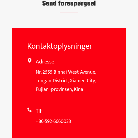
Send forespørgsel
Kontaktoplysninger
Adresse

Nr. 2555 Binhai West Avenue,
Tongan District, Xiamen City,
Fujian -provinsen, Kina
Tlf

+86-592-6660033