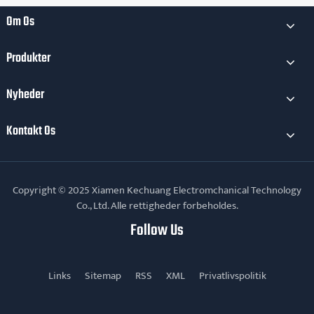
af
Om Os
komplekse
væskeleveringsproblemer?
Produkter
Nyheder
Kontakt Os
Copyright © 2025 Xiamen Kechuang Electromchanical Technology
Co., Ltd. Alle rettigheder forbeholdes.
Follow Us
Links
Sitemap
RSS
XML
Privatlivspolitik