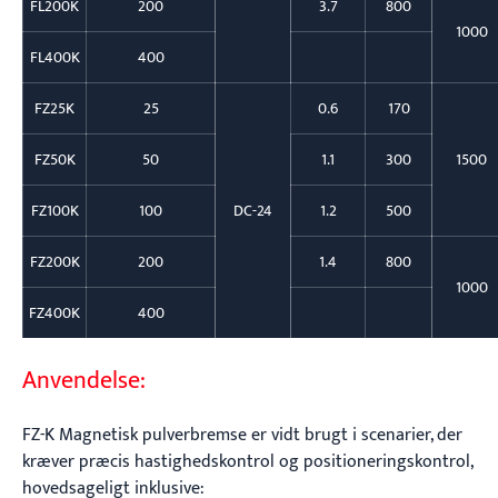
FL200K
200
3.7
800
1000
FL400K
400
FZ25K
25
0.6
170
FZ50K
50
1.1
300
1500
FZ100K
100
DC-24
1.2
500
FZ200K
200
1.4
800
1000
FZ400K
400
Anvendelse:
FZ-K Magnetisk pulverbremse er vidt brugt i scenarier, der
kræver præcis hastighedskontrol og positioneringskontrol,
hovedsageligt inklusive: