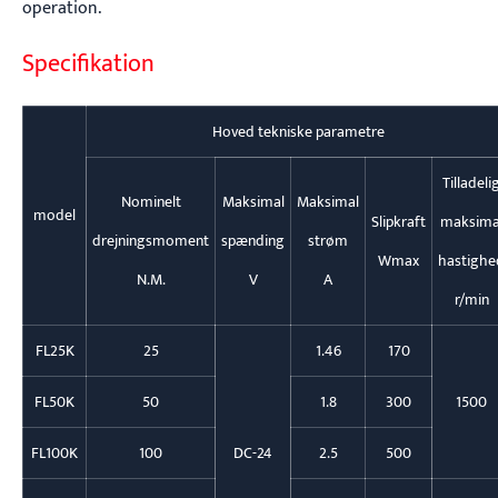
operation.
Specifikation
Hoved tekniske parametre
Tilladeli
Nominelt
Maksimal
Maksimal
model
Slipkraft
maksima
drejningsmoment
spænding
strøm
Wmax
hastighe
N.M.
V
A
r/min
FL25K
25
1.46
170
FL50K
50
1.8
300
1500
FL100K
100
DC-24
2.5
500