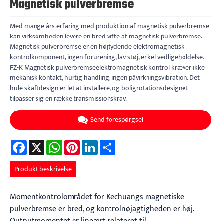
Magnetisk pulverbremse
Med mange års erfaring med produktion af magnetisk pulverbremse
kan virksomheden levere en bred vifte af magnetisk pulverbremse.
Magnetisk pulverbremse er en højtydende elektromagnetisk
kontrolkomponent, ingen forurening, lav støj, enkel vedligeholdelse.
FZ-K Magnetisk pulverbremseelektromagnetisk kontrol kræver ikke
mekanisk kontakt, hurtig handling, ingen påvirkningsvibration. Det
hule skaftdesign er let at installere, og boligrotationsdesignet
tilpasser sig en række transmissionskrav.
Send forespørgsel
Facebook
X
WhatsApp
Pinterest
LinkedIn
Share
Produkt beskrivelse
Momentkontrolområdet for Kechuangs magnetiske
pulverbremse er bred, og kontrolnøjagtigheden er høj.
Outputmomentet er lineært relateret til