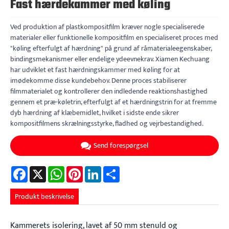
Fast hærdekammer med køling
Ved produktion af plastkompositfilm kræver nogle specialiserede
materialer eller funktionelle kompositfilm en specialiseret proces med
"køling efterfulgt af hærdning" på grund af råmaterialeegenskaber,
bindingsmekanismer eller endelige ydeevnekrav. Xiamen Kechuang
har udviklet et fast hærdningskammer med køling for at
imødekomme disse kundebehov. Denne proces stabiliserer
filmmaterialet og kontrollerer den indledende reaktionshastighed
gennem et præ-køletrin, efterfulgt af et hærdningstrin for at fremme
dyb hærdning af klæbemidlet, hvilket i sidste ende sikrer
kompositfilmens skrælningsstyrke, fladhed og vejrbestandighed.
Send forespørgsel
Facebook
X
WhatsApp
Pinterest
LinkedIn
Share
Produkt beskrivelse
Kammerets isolering, lavet af 50 mm stenuld og