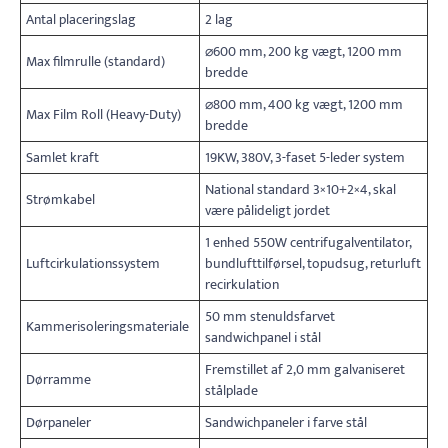
Antal placeringslag
2 lag
⌀600 mm, 200 kg vægt, 1200 mm
Max filmrulle (standard)
bredde
⌀800 mm, 400 kg vægt, 1200 mm
Max Film Roll (Heavy-Duty)
bredde
Samlet kraft
19KW, 380V, 3-faset 5-leder system
National standard 3×10+2×4, skal
Strømkabel
være pålideligt jordet
1 enhed 550W centrifugalventilator,
Luftcirkulationssystem
bundlufttilførsel, topudsug, returluft
recirkulation
50 mm stenuldsfarvet
Kammerisoleringsmateriale
sandwichpanel i stål
Fremstillet af 2,0 mm galvaniseret
Dørramme
stålplade
Dørpaneler
Sandwichpaneler i farve stål