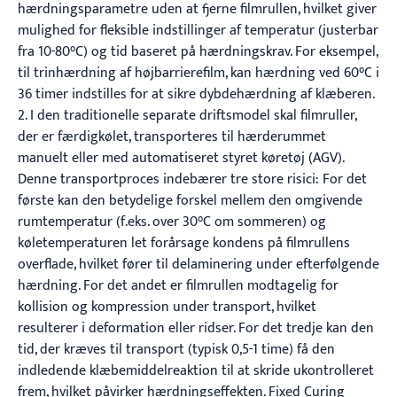
hærdningsparametre uden at fjerne filmrullen, hvilket giver
mulighed for fleksible indstillinger af temperatur (justerbar
fra 10-80°C) og tid baseret på hærdningskrav. For eksempel,
til trinhærdning af højbarrierefilm, kan hærdning ved 60°C i
36 timer indstilles for at sikre dybdehærdning af klæberen.
2. I den traditionelle separate driftsmodel skal filmruller,
der er færdigkølet, transporteres til hærderummet
manuelt eller med automatiseret styret køretøj (AGV).
Denne transportproces indebærer tre store risici: For det
første kan den betydelige forskel mellem den omgivende
rumtemperatur (f.eks. over 30°C om sommeren) og
køletemperaturen let forårsage kondens på filmrullens
overflade, hvilket fører til delaminering under efterfølgende
hærdning. For det andet er filmrullen modtagelig for
kollision og kompression under transport, hvilket
resulterer i deformation eller ridser. For det tredje kan den
tid, der kræves til transport (typisk 0,5-1 time) få den
indledende klæbemiddelreaktion til at skride ukontrolleret
frem, hvilket påvirker hærdningseffekten. Fixed Curing