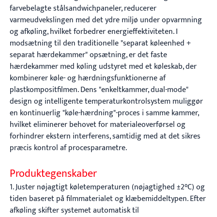
farvebelagte stålsandwichpaneler, reducerer
varmeudvekslingen med det ydre miljø under opvarmning
og afkøling, hvilket forbedrer energieffektiviteten. I
modsætning til den traditionelle "separat køleenhed +
separat hærdekammer" opsætning, er det faste
hærdekammer med køling udstyret med et køleskab, der
kombinerer køle- og hærdningsfunktionerne af
plastkompositfilmen. Dens "enkeltkammer, dual-mode"
design og intelligente temperaturkontrolsystem muliggør
en kontinuerlig "køle-hærdning"-proces i samme kammer,
hvilket eliminerer behovet for materialeoverførsel og
forhindrer ekstern interferens, samtidig med at det sikres
præcis kontrol af procesparametre.
Produktegenskaber
1. Juster nøjagtigt køletemperaturen (nøjagtighed ±2°C) og
tiden baseret på filmmaterialet og klæbemiddeltypen. Efter
afkøling skifter systemet automatisk til