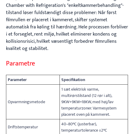
Chamber with Refrigeration's "enkeltkammerbehandling"-
tilstand løser fuldstændigt disse problemer: Når først
filmrullen er placeret i kammeret, skifter systemet
automatisk fra køling til hærdning. Hele processen forbliver
i et forseglet, rent miljø, hvilket eliminerer kondens og
kollisionsrisici, hvilket væsentligt forbedrer filmrullens
kvalitet og stabilitet.
Parametre
Parameter
Specifikation
1 sæt elektrisk varme,
multirørstilstand (12 rør i alt),
Opvarmningsmetode
9KW+9KW=18KW, med høj/lav
temperaturzoner. Varmesystem
placeret oven på kammeret.
40–80°C (justerbar),
Driftstemperatur
temperaturtolerance ±2°C