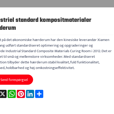
striel standard kompositmaterialer
derum
t på det økonomiske hærderum har den kinesiske leverandør Xiamen
ng udført standardiseret optimering og opgraderinger og
ede Industrial Standard Composite Materials Curing Room i 2012. Det er
et til små og mellemstore virksomheder. Med standardiseret
ion tilbyder dette hærderum stabil kvalitet, fuld funktionalitet,
hed, holdbarhed og høj omkostningseffektivitet.
Send forespørgsel
acebook
X
WhatsApp
Pinterest
LinkedIn
Share