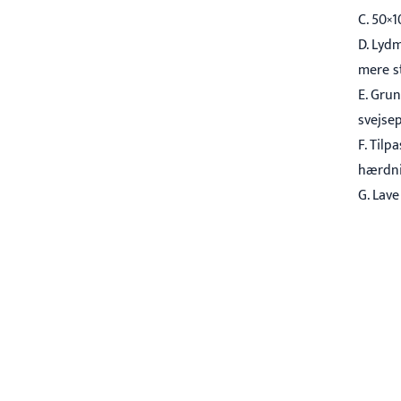
C. 50×
D. Lyd
mere s
E. Gru
svejse
F. Til
hærdni
G. Lave