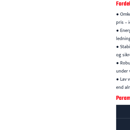
Fordel
● Omko
pris – 
● Ener
lednin
● Stab
og sik
● Robu
under 
● Lav 
end al
Param