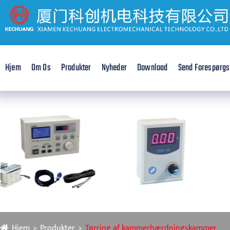
Hjem
Om Os
Produkter
Nyheder
Download
Send Forespørgs
Hjem
Produkter
Tørring af kammerhærdningskammer