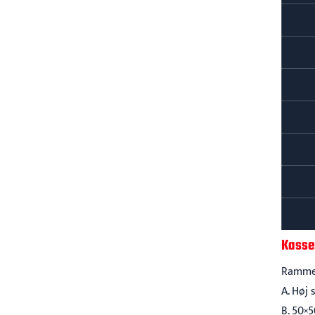
Kasse
Rammen
A. Høj 
B. 50×