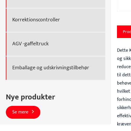
Korrektionscontroller
Prod
AGV -gaffeltruck
Dette 
og sik
reduce
Emballage og udskrivningstilbehør
til de
behøve
hvilket
Nye produkter
forhin
sikkerh
Se mere
effekt
kræven