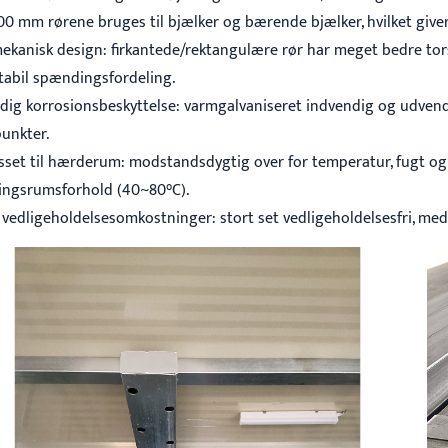
100 mm rørene bruges til bjælker og bærende bjælker, hvilket giv
mekanisk design: firkantede/rektangulære rør har meget bedre tor
tabil spændingsfordeling.
ndig korrosionsbeskyttelse: varmgalvaniseret indvendig og udvend
punkter.
passet til hærderum: modstandsdygtig over for temperatur, fugt og 
ngsrumsforhold (40~80°C).
 vedligeholdelsesomkostninger: stort set vedligeholdelsesfri, med