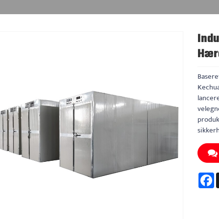
Indu
Hær
Basere
Kechua
lancer
velegn
produkt
sikker
F