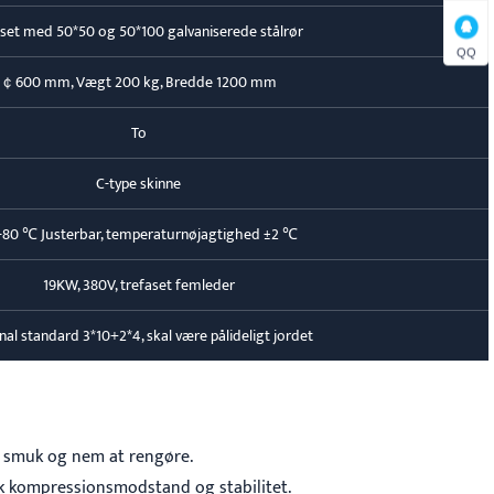
jset med 50*50 og 50*100 galvaniserede stålrør
QQ
￠600 mm, Vægt 200 kg, Bredde 1200 mm
To
C-type skinne
-80 ℃ Justerbar, temperaturnøjagtighed ±2 ℃
19KW, 380V, trefaset femleder
nal standard 3*10+2*4, skal være pålideligt jordet
e, smuk og nem at rengøre.
rk kompressionsmodstand og stabilitet.