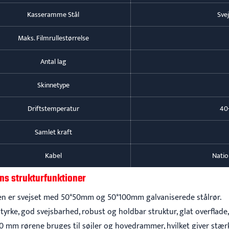
Kasseramme Stål
Sve
Maks. Filmrullestørrelse
Antal lag
Skinnetype
Driftstemperatur
40
Samlet kraft
Kabel
Natio
ns strukturfunktioner
 er svejset med 50*50mm og 50*100mm galvaniserede stålrør.
styrke, god svejsbarhed, robust og holdbar struktur, glat overflad
50 mm rørene bruges til søjler og hovedrammer, hvilket giver stæ