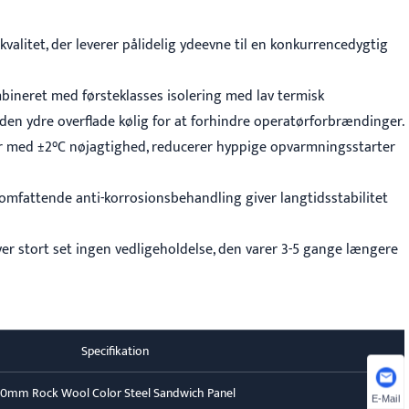
litet, der leverer pålidelig ydeevne til en konkurrencedygtig
bineret med førsteklasses isolering med lav termisk
en ydre overflade kølig for at forhindre operatørforbrændinger.
r med ±2°C nøjagtighed, reducerer hyppige opvarmningsstarter
mfattende anti-korrosionsbehandling giver langtidsstabilitet
ver stort set ingen vedligeholdelse, den varer 3-5 gange længere
Specifikation
0mm Rock Wool Color Steel Sandwich Panel
E-Mail