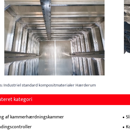
s: Industriel standard kompositmaterialer Hærderum
ateret kategori
ing af kammerhærdningskammer
S
dingscontroller
K