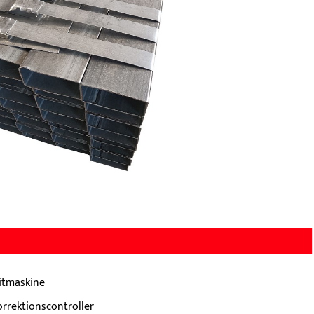
litmaskine
orrektionscontroller