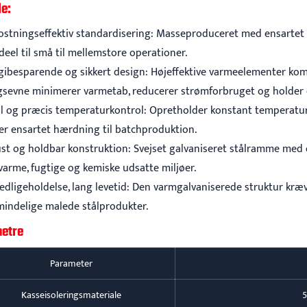
e:
stningseffektiv standardisering: Masseproduceret med ensartet kva
ideel til små til mellemstore operationer.
gibesparende og sikkert design: Højeffektive varmeelementer kom
gsevne minimerer varmetab, reducerer strømforbruget og holder d
il og præcis temperaturkontrol: Opretholder konstant temperatu
rer ensartet hærdning til batchproduktion.
st og holdbar konstruktion: Svejset galvaniseret stålramme med o
varme, fugtige og kemiske udsatte miljøer.
vedligeholdelse, lang levetid: Den varmgalvaniserede struktur kræ
mindelige malede stålprodukter.
etre
Parameter
Kasseisoleringsmateriale
5