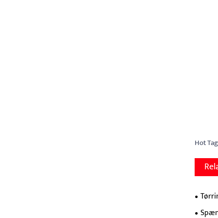
Hot Tag
Rel
Tørr
Spæn