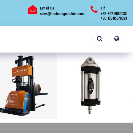
Email Os
Tlf
sales@kechuangmachine.com
+86-592-6660033
+86-139 05978033