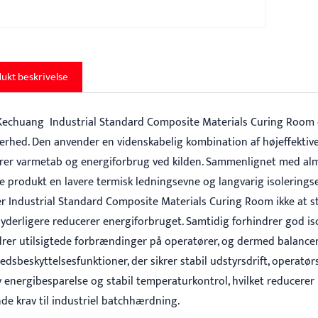
ukt beskrivelse
Kechuang Industrial Standard Composite Materials Curing Room er
kerhed. Den anvender en videnskabelig kombination af højeffektive 
rer varmetab og energiforbrug ved kilden. Sammenlignet med almin
tte produkt en lavere termisk ledningsevne og langvarig isolering
r Industrial Standard Composite Materials Curing Room ikke at 
 yderligere reducerer energiforbruget. Samtidig forhindrer god iso
drer utilsigtede forbrændinger på operatører, og dermed balancere
edsbeskyttelsesfunktioner, der sikrer stabil udstyrsdrift, operat
iv energibesparelse og stabil temperaturkontrol, hvilket reducer
de krav til industriel batchhærdning.